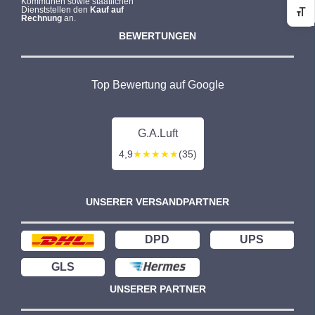
Kommunen sowie staatlichen
Dienststellen den
Kauf auf
Sc
Rechnung
an.
BEWERTUNGEN
Top Bewertung auf Google
G.A.Luft
4,9
★★★★★
(35)
UNSERER VERSANDPARTNER
DPD
UPS
GLS
UNSERER PARTNER