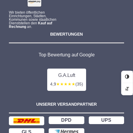
Wir bieten öffentlichen
Einrichtungen, Städten,
Kommunen sowie staatlichen
Dienststellen den
Kauf auf
Rechnung
an.
BEWERTUNGEN
Top Bewertung auf Google
G.A.Luft
Ko
4,9
★★★★★
(35)
Sc
UNSERER VERSANDPARTNER
DPD
UPS
GLS