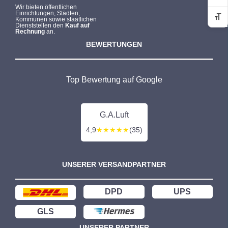
Wir bieten öffentlichen
r
s
Einrichtungen, Städten,
Kommunen sowie staatlichen
Sc
P
i
Dienststellen den
Kauf auf
Rechnung
an.
r
s
BEWERTUNGEN
e
t
i
:
s
3
Top Bewertung auf Google
w
.
a
6
r
9
G.A.Luft
:
9
4,9
★★★★★
(35)
3
,
.
9
UNSERER VERSANDPARTNER
8
9
6
7
€
DPD
UPS
,
.
GLS
5
UNSERER PARTNER