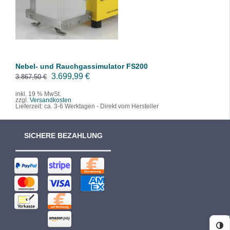
/
DETAILS
Nebel- und Rauchgassimulator FS200
U
A
3.699,99
€
3.867,50
€
r
k
inkl. 19 % MwSt.
zzgl.
Versandkosten
s
t
Lieferzeit:
ca. 3-6 Werktagen - Direkt vom Hersteller
p
u
r
e
SICHERE BEZAHLUNG
ü
l
n
l
g
e
l
r
i
P
c
r
h
e
e
i
Ko