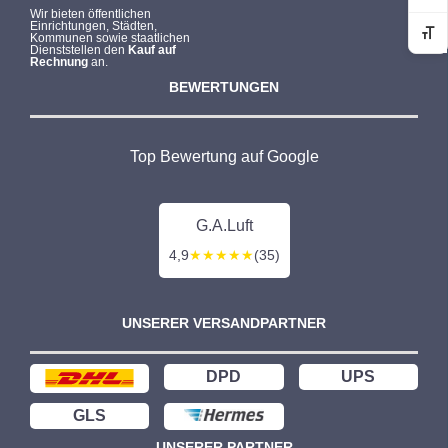
Wir bieten öffentlichen
Einrichtungen, Städten,
Kommunen sowie staatlichen
Sc
Dienststellen den
Kauf auf
Rechnung
an.
BEWERTUNGEN
Top Bewertung auf Google
G.A.Luft
4,9
★★★★★
(35)
UNSERER VERSANDPARTNER
DPD
UPS
GLS
UNSERER PARTNER