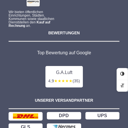
Wir bieten öffentlichen
Einrichtungen, Städten,
Kommunen sowie staatlichen
Dienststellen den
Kauf auf
Rechnung
an.
BEWERTUNGEN
Top Bewertung auf Google
G.A.Luft
Ko
4,9
★★★★★
(35)
Sc
UNSERER VERSANDPARTNER
DPD
UPS
GLS