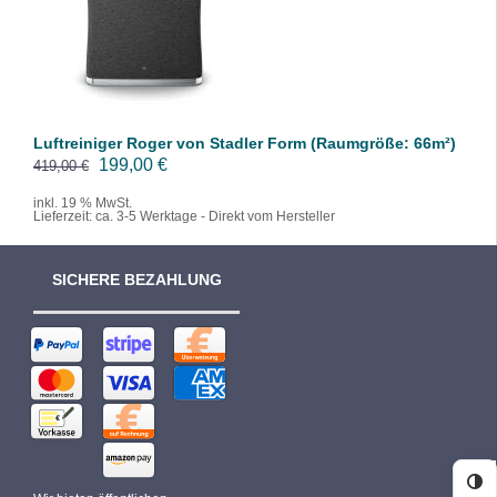
/
DETAILS
Luftreiniger Roger von Stadler Form (Raumgröße: 66m²)
U
A
199,00
€
419,00
€
r
k
inkl. 19 % MwSt.
Lieferzeit:
ca. 3-5 Werktage - Direkt vom Hersteller
s
t
p
u
r
e
SICHERE BEZAHLUNG
ü
l
n
l
g
e
l
r
i
P
c
r
h
e
Ko
e
i