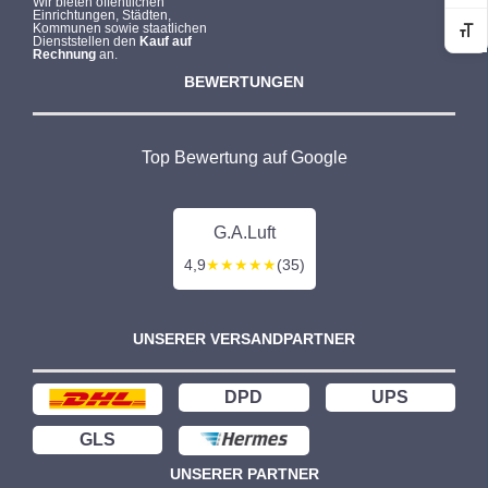
Wir bieten öffentlichen
Einrichtungen, Städten,
r
s
Kommunen sowie staatlichen
Sc
Dienststellen den
Kauf auf
P
i
Rechnung
an.
r
s
BEWERTUNGEN
e
t
i
:
Top Bewertung auf Google
s
1
w
9
a
9
G.A.Luft
r
,
4,9
★★★★★
(35)
:
0
4
0
1
UNSERER VERSANDPARTNER
9
€
,
.
DPD
UPS
0
0
GLS
UNSERER PARTNER