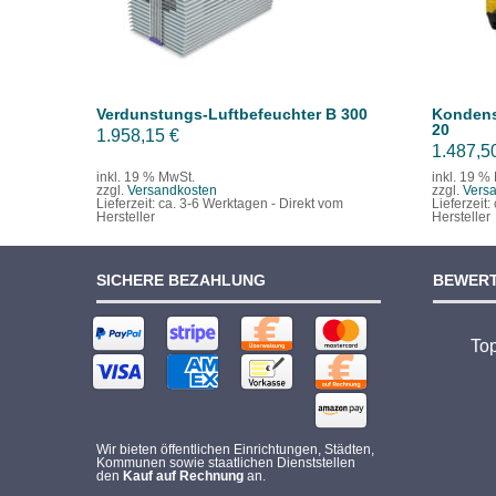
Verdunstungs-Luftbefeuchter B 300
Kondens
20
1.958,15
€
1.487,5
inkl. 19 % MwSt.
inkl. 19 %
zzgl.
Versandkosten
zzgl.
Vers
Lieferzeit:
ca. 3-6 Werktagen - Direkt vom
Lieferzeit:
Hersteller
Hersteller
SICHERE BEZAHLUNG
BEWER
To
Wir bieten öffentlichen Einrichtungen, Städten,
Kommunen sowie staatlichen Dienststellen
den
Kauf auf Rechnung
an.