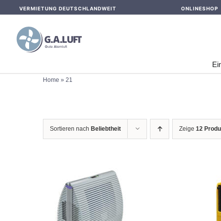
Skip
VERMIETUNG DEUTSCHLANDWEIT
ONLINESHOP
to
content
Ei
Home
»
21
Sortieren nach
Beliebtheit
Zeige
12 Produ
IN DEN WARENKORB
IN 
/
DETAILS