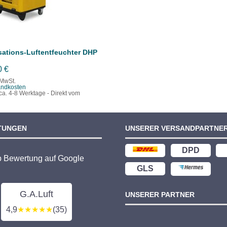
ations-Luftentfeuchter DHP
0
€
 MwSt.
andkosten
ca. 4-8 Werktage - Direkt vom
TUNGEN
UNSERER VERSANDPARTNE
DPD
p Bewertung auf Google
GLS
G.A.Luft
UNSERER PARTNER
4,9
★★★★★
(35)