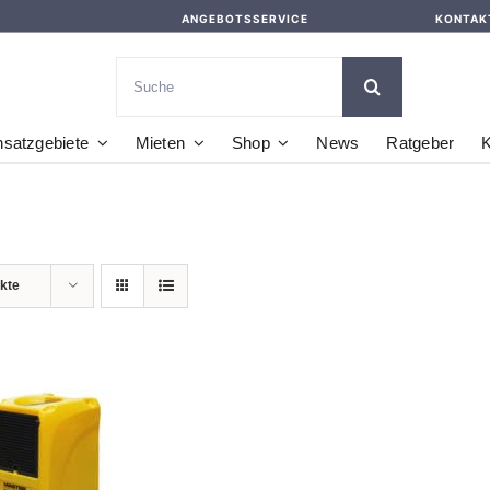
ANGEBOTSSERVICE
KONTAK
Suche
nach:
nsatzgebiete
Mieten
Shop
News
Ratgeber
K
kte
DEN WARENKORB
/
DETAILS