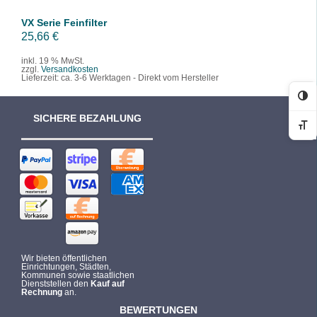
VX Serie Feinfilter
25,66
€
inkl. 19 % MwSt.
zzgl.
Versandkosten
Lieferzeit:
ca. 3-6 Werktagen - Direkt vom Hersteller
Ko
SICHERE BEZAHLUNG
Sc
Wir bieten öffentlichen
Einrichtungen, Städten,
Kommunen sowie staatlichen
Dienststellen den
Kauf auf
Rechnung
an.
BEWERTUNGEN