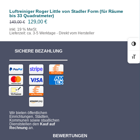
e
i
Luftreiniger Roger Little von Stadler Form (für Räume
r
s
bis 33 Quadratmeter)
P
i
U
A
129,00
€
149,00
€
r
s
r
k
inkl. 19 % MwSt.
Lieferzeit:
ca. 3-5 Werktage - Direkt vom Hersteller
e
t
s
t
i
:
p
u
Ko
SICHERE BEZAHLUNG
s
1
r
e
w
0
Sc
ü
l
a
2
n
l
r
,
g
e
:
9
l
r
1
9
i
P
4
c
r
9
€
h
e
Wir bieten öffentlichen
,
.
e
i
Einrichtungen, Städten,
Kommunen sowie staatlichen
9
r
s
Dienststellen den
Kauf auf
Rechnung
an.
9
P
i
BEWERTUNGEN
r
s