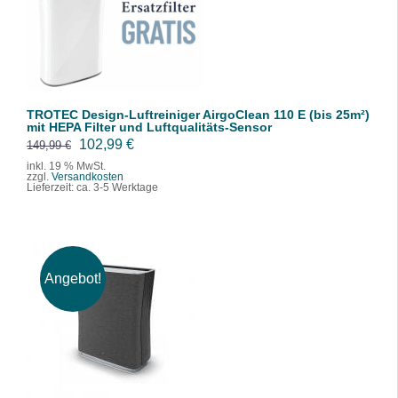
/
DETAILS
TROTEC Design-Luftreiniger AirgoClean 110 E (bis 25m²)
mit HEPA Filter und Luftqualitäts-Sensor
U
A
102,99
€
149,99
€
r
k
inkl. 19 % MwSt.
zzgl.
Versandkosten
s
t
Lieferzeit:
ca. 3-5 Werktage
p
u
r
e
ü
l
n
l
Angebot!
g
e
IN DEN WARENKORB
l
r
/
DETAILS
i
P
c
r
h
e