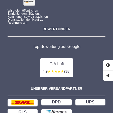
Wir bieten öffentlichen
Einrichtungen, Städten,
Kommunen sowie staatlichen
Dienststellen den
Kauf auf
Rechnung
an.
BEWERTUNGEN
Top Bewertung auf Google
G.A.Luft
Ko
4,9
★★★★★
(35)
Sc
UNSERER VERSANDPARTNER
DPD
UPS
GLS