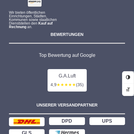
Wir bieten öffentlichen
Einrichtungen, Städten,
Kommunen sowie staatlichen
Dienststellen den
Kauf auf
Rechnung
an.
BEWERTUNGEN
Top Bewertung auf Google
G.A.Luft
Ko
4,9
★★★★★
(35)
Sc
UNSERER VERSANDPARTNER
DPD
UPS
GLS