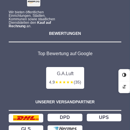
Wir bieten öffentlichen
Einrichtungen, Städten,
Kommunen sowie staatlichen
Dienststellen den
Kauf auf
Rechnung
an.
BEWERTUNGEN
Top Bewertung auf Google
G.A.Luft
Ko
4,9
★★★★★
(35)
Sc
UNSERER VERSANDPARTNER
DPD
UPS
GLS