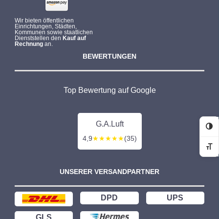
Wir bieten öffentlichen
Einrichtungen, Städten,
Kommunen sowie staatlichen
Dienststellen den
Kauf auf
Rechnung
an.
BEWERTUNGEN
Top Bewertung auf Google
G.A.Luft
Ko
4,9
★★★★★
(35)
Sc
UNSERER VERSANDPARTNER
DPD
UPS
GLS