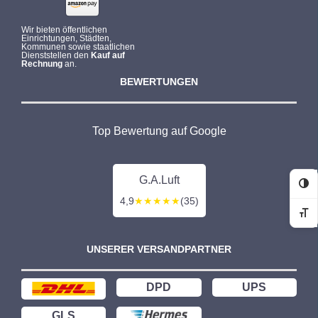
Wir bieten öffentlichen
Einrichtungen, Städten,
Kommunen sowie staatlichen
Dienststellen den
Kauf auf
Rechnung
an.
BEWERTUNGEN
Top Bewertung auf Google
G.A.Luft
Ko
4,9
★★★★★
(35)
Sc
UNSERER VERSANDPARTNER
DPD
UPS
GLS