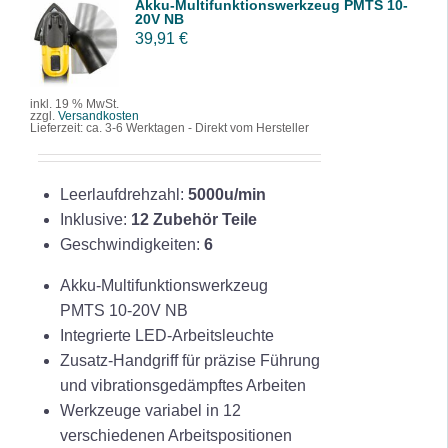
Akku-Multifunktionswerkzeug PMTS 10-
IN DEN
20V NB
WARENK
39,91
€
ORB
/
DETAILS
inkl. 19 % MwSt.
zzgl.
Versandkosten
Lieferzeit:
ca. 3-6 Werktagen - Direkt vom Hersteller
Leerlaufdrehzahl:
5000u/min
Inklusive:
12 Zubehör Teile
Geschwindigkeiten:
6
Akku-Multifunktionswerkzeug
PMTS 10-20V NB
Integrierte LED-Arbeitsleuchte
Zusatz-Handgriff für präzise Führung
und vibrationsgedämpftes Arbeiten
Werkzeuge variabel in 12
verschiedenen Arbeitspositionen