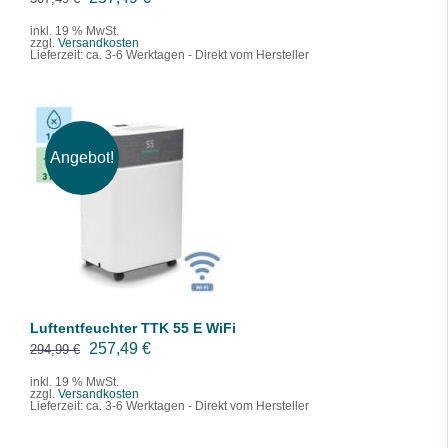
P
i
r
k
r
s
inkl. 19 % MwSt.
zzgl.
Versandkosten
s
t
e
t
Lieferzeit:
ca. 3-6 Werktagen - Direkt vom Hersteller
p
u
i
:
r
e
s
2
ü
l
w
4
n
l
a
9
Angebot!
g
e
r
,
IN DEN WARENKORB
l
r
:
0
/
DETAILS
i
P
2
0
c
r
8
h
e
9
€
e
i
,
.
r
s
Luftentfeuchter TTK 55 E WiFi
0
P
i
U
A
257,49
€
294,99
€
0
r
s
r
k
inkl. 19 % MwSt.
zzgl.
Versandkosten
e
t
s
t
€
Lieferzeit:
ca. 3-6 Werktagen - Direkt vom Hersteller
i
:
p
u
s
2
r
e