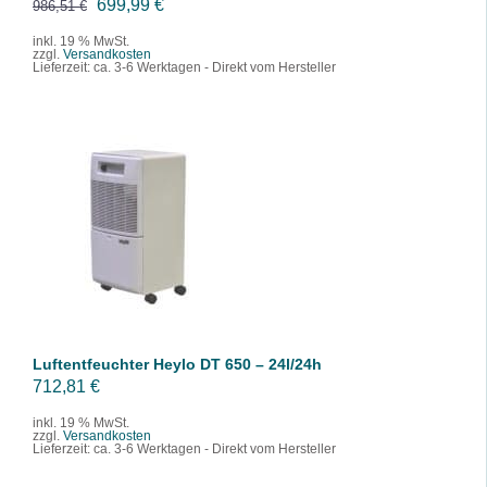
U
A
699,99
€
986,51
€
r
k
inkl. 19 % MwSt.
zzgl.
Versandkosten
s
t
Lieferzeit:
ca. 3-6 Werktagen - Direkt vom Hersteller
p
u
r
e
ü
l
n
l
g
e
IN DEN WARENKORB
l
r
/
DETAILS
i
P
c
r
h
e
e
i
r
s
Luftentfeuchter Heylo DT 650 – 24l/24h
P
i
712,81
€
r
s
inkl. 19 % MwSt.
zzgl.
Versandkosten
e
t
Lieferzeit:
ca. 3-6 Werktagen - Direkt vom Hersteller
i
: