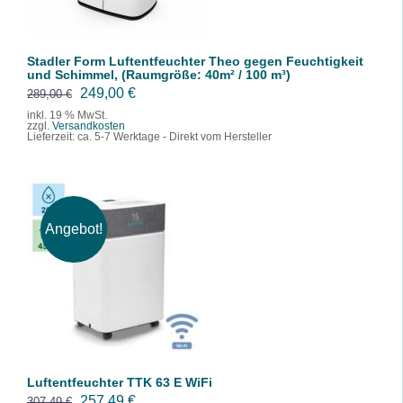
Stadler Form Luftentfeuchter Theo gegen Feuchtigkeit
und Schimmel, (Raumgröße: 40m² / 100 m³)
U
A
249,00
€
289,00
€
r
k
inkl. 19 % MwSt.
zzgl.
Versandkosten
s
t
Lieferzeit:
ca. 5-7 Werktage - Direkt vom Hersteller
p
u
r
e
ü
l
n
l
Angebot!
g
e
IN DEN WARENKORB
l
r
/
DETAILS
i
P
c
r
h
e
e
i
Luftentfeuchter TTK 63 E WiFi
r
s
U
A
257,49
€
307,49
€