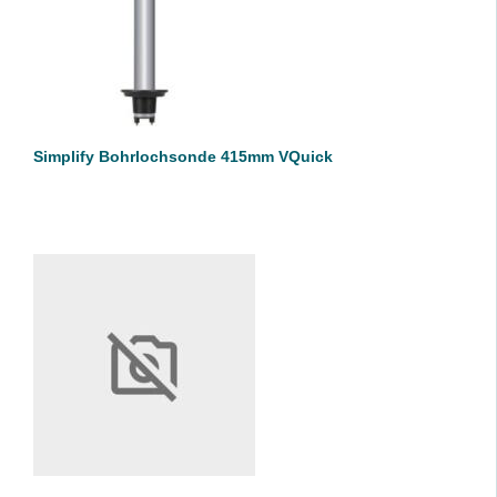
DETAILS
Simplify Bohrlochsonde 415mm VQuick
IN DEN WARENKORB
/
DETAILS