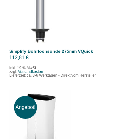
IN DEN WARENKORB
/
DETAILS
Simplify Bohrlochsonde 275mm VQuick
112,81
€
inkl. 19 % MwSt.
zzgl.
Versandkosten
Lieferzeit:
ca. 3-6 Werktagen - Direkt vom Hersteller
Angebot!
IN DEN WARENKORB
/
DETAILS