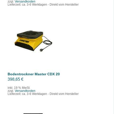
zzgl.
Versandkosten
€
e
t
Lieferzeit:
ca. 3-6 Werktagen - Direkt vom Hersteller
i
:
s
3
w
7
a
4
r
,
:
7
IN DEN WARENKORB
/
DETAILS
4
9
3
1
€
,
.
7
Bodentrockner Master CDX 20
9
398,65
€
inkl. 19 % MwSt.
zzgl.
Versandkosten
€
Lieferzeit:
ca. 3-6 Werktagen - Direkt vom Hersteller