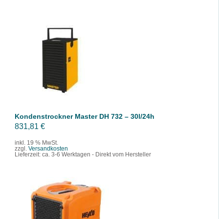
s
6
w
9
a
9
r
,
:
9
IN DEN WARENKORB
/
DETAILS
9
9
8
6
€
,
.
5
Kondenstrockner Master DH 732 – 30l/24h
1
831,81
€
inkl. 19 % MwSt.
zzgl.
Versandkosten
€
Lieferzeit:
ca. 3-6 Werktagen - Direkt vom Hersteller