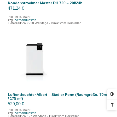
Kondenstrockner Master DH 720 – 20l/24h
r
s
471,24
€
P
i
r
s
inkl. 19 % MwSt.
zzgl.
Versandkosten
e
t
Lieferzeit:
ca. 6-10 Werktage - Direkt vom Hersteller
i
:
s
4
w
6
a
4
r
,
IN DEN WARENKORB
:
5
/
DETAILS
4
9
9
8
€
,
.
Luftentfeuchter Albert – Stadler Form (Raumgröße: 70m²
7
Ko
/ 175 m³)
9
529,00
€
Sc
inkl. 19 % MwSt.
zzgl.
Versandkosten
€
Lieferzeit:
ca. 5-7 Werktage - Direkt vom Hersteller