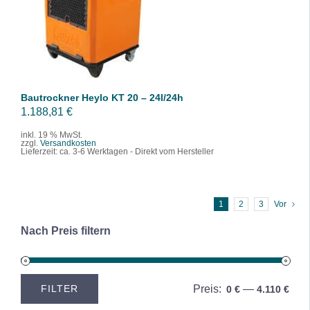
IN DEN WARENKORB
/
DETAILS
Bautrockner Heylo KT 20 – 24l/24h
1.188,81
€
inkl. 19 % MwSt.
zzgl.
Versandkosten
Lieferzeit:
ca. 3-6 Werktagen - Direkt vom Hersteller
1
2
3
Vor
Nach Preis filtern
Preis:
—
FILTER
0 €
4.110 €
M
M