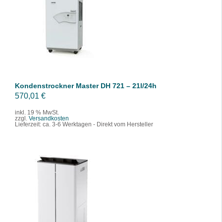
IN DEN WARENKORB
/
DETAILS
Kondenstrockner Master DH 721 – 21l/24h
570,01
€
inkl. 19 % MwSt.
zzgl.
Versandkosten
Lieferzeit:
ca. 3-6 Werktagen - Direkt vom Hersteller
IN DEN WARENKORB
/
DETAILS