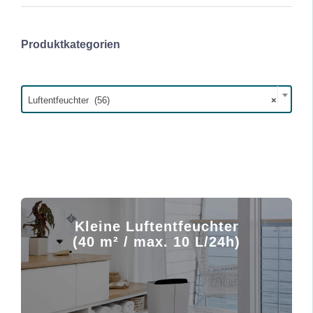
i
a
n
x
.
.
Produktkategorien
P
P

r
r
e
e
Luftentfeuchter (56)
×
i
i
s
s
Kleine Luftentfeuchter
(40 m² / max. 10 L/24h)