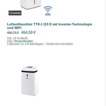
Luftentfeuchter TTK-I 110 E mit Inverter-Technologie
und WiFi
U
A
464,59
€
498,79
€
r
k
inkl. 19 % MwSt.
zzgl.
Versandkosten
s
t
Lieferzeit:
ca. 3-6 Werktagen - Direkt vom Hersteller
p
u
r
e
ü
l
n
l
g
e
IN DEN WARENKORB
l
r
/
DETAILS
i
P
c
r
h
e
e
i