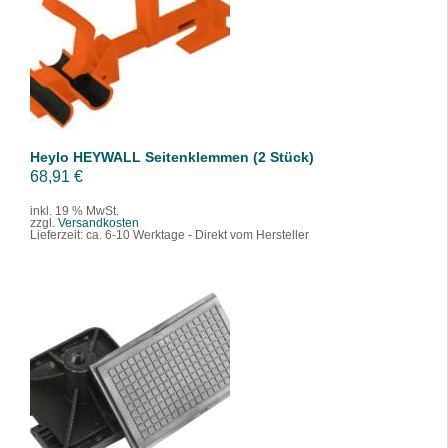
IN DEN WARENKORB
/
DETAILS
Heylo HEYWALL Seitenklemmen (2 Stück)
68,91
€
inkl. 19 % MwSt.
zzgl.
Versandkosten
Lieferzeit:
ca. 6-10 Werktage - Direkt vom Hersteller
IN DEN WARENKORB
/
DETAILS