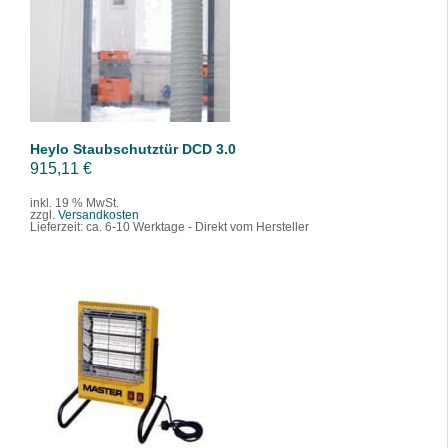
IN DEN WARENKORB
/
DETAILS
Heylo Staubschutztür DCD 3.0
915,11
€
inkl. 19 % MwSt.
zzgl.
Versandkosten
Lieferzeit:
ca. 6-10 Werktage - Direkt vom Hersteller
IN DEN WARENKORB
/
DETAILS