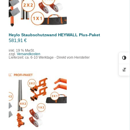
/
DETAILS
Heylo Staubschutzwand HEYWALL Plus-Paket
581,91
€
inkl. 19 % MwSt.
zzgl.
Versandkosten
Lieferzeit:
ca. 6-10 Werktage - Direkt vom Hersteller
Ko
Sc
IN DEN WARENKORB
/
DETAILS