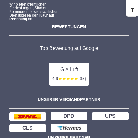
Wir bieten öffentlichen
Einrichtungen, Städten,
Kommunen sowie staatlichen
Sc
Dienststellen den
Kauf auf
Rechnung
an.
BEWERTUNGEN
Top Bewertung auf Google
G.A.Luft
4,9
★★★★★
(35)
UNSERER VERSANDPARTNER
DPD
UPS
GLS
UNSERER PARTNER