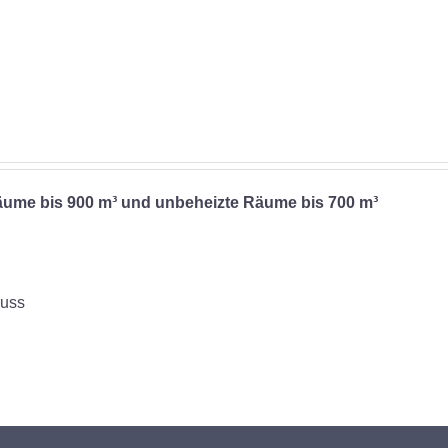
3.867,50 €
3.219,00 €.
Räume bis 900 m³ und unbeheizte Räume bis 700 m³
guss