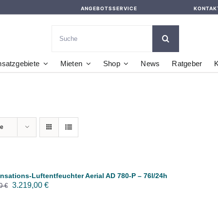
ANGEBOTSSERVICE
KONTAK
Suche
nach:
nsatzgebiete
Mieten
Shop
News
Ratgeber
K
te
sations-Luftentfeuchter Aerial AD 780-P – 76l/24h
Ursprünglicher
Aktueller
3.219,00
€
50
€
Preis
Preis
war:
ist: