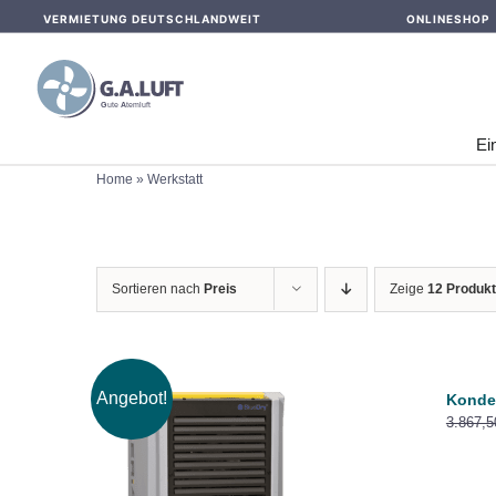
Skip
VERMIETUNG DEUTSCHLANDWEIT
ONLINESHOP
to
content
Ei
Home
»
Werkstatt
Sortieren nach
Preis
Zeige
12 Produk
Angebot!
Konden
3.867,
IN DEN WARENKORB