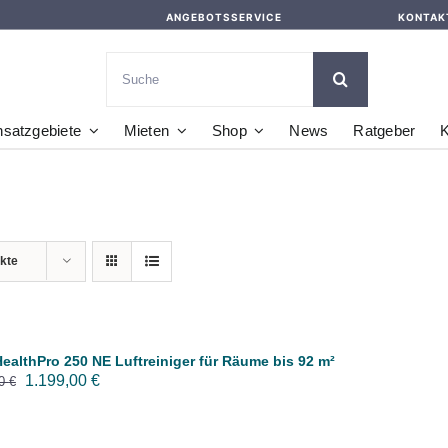
ANGEBOTSSERVICE
KONTAK
Suche
nach:
nsatzgebiete
Mieten
Shop
News
Ratgeber
K
kte
HealthPro 250 NE Luftreiniger für Räume bis 92 m²
Ursprünglicher
Aktueller
1.199,00
€
00
€
Preis
Preis
war:
ist: