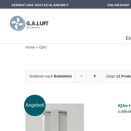
Skip
VERMIETUNG DEUTSCHLANDWEIT
ONLINESHOP
to
content
Ei
Home
»
IQAir
Sortieren nach
Beliebtheit
Zeige
12 Produ
Angebot!
IQAir 
1.399,
IN DEN WARENKORB