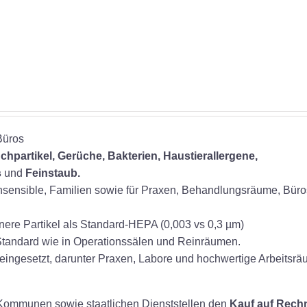
1.399,00 €
1.199,00 €.
Büros
chpartikel, Gerüche, Bakterien,
Haustierallergene,
s
und
Feinstaub.
ensensible, Familien sowie für Praxen, Behandlungsräume, Bür
leinere Partikel als Standard-HEPA (0,003 vs 0,3 µm)
tandard wie in Operationssälen und Reinräumen.
eingesetzt, darunter Praxen, Labore und hochwertige Arbeitsrä
, Kommunen sowie staatlichen Dienststellen den
Kauf auf Rech