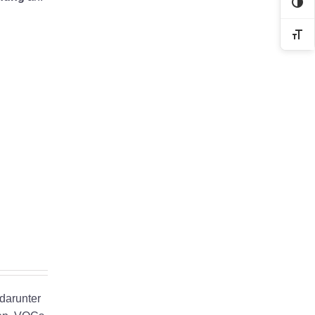
Kon
Sch
 darunter