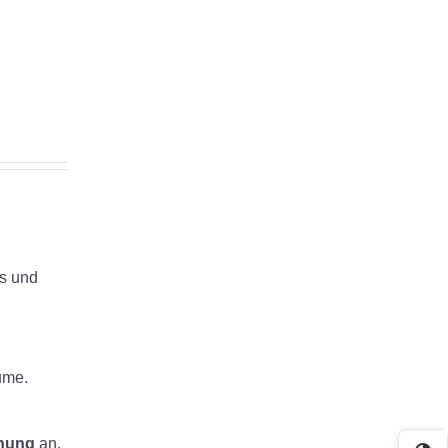
os und
ume.
nung
an.