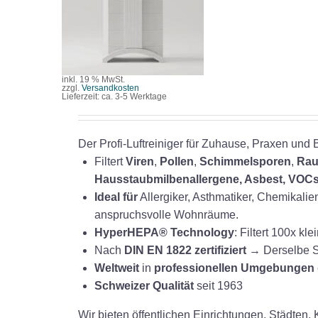
/
DETAILS
inkl. 19 % MwSt.
zzgl.
Versandkosten
Lieferzeit:
ca. 3-5 Werktage
Der Profi-Luftreiniger für Zuhause, Praxen und 
Filtert
Viren
,
Pollen
,
Schimmelsporen
,
Rau
Hausstaubmilbenallergene, Asbest, VOC
Ideal für
Allergiker, Asthmatiker, Chemikali
anspruchsvolle Wohnräume.
HyperHEPA® Technology
: Filtert 100x k
Nach
DIN EN 1822 zertifiziert
→ Derselbe S
Weltweit
in
professionellen Umgebungen
Schweizer Qualität
seit 1963
Wir bieten öffentlichen Einrichtungen, Städten