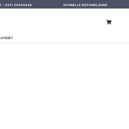
T –
0211 30039628
SCHNELLE RÜCKMELDUNG
ontakt