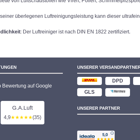
Palette von Luftschadstoffen wie Viren, Pollen, Schimmelpilzspo
t seiner überlegenen Luftreinigungsleistung kann dieser ultrafein
ndlichkeit
: Der Luftreiniger ist nach DIN EN 1822 zertifiziert.
TUNGEN
UNSERER VERSANDPARTNE
DPD
p Bewertung auf Google
GLS
G.A.Luft
UNSERER PARTNER
4,9
★★★★★
(35)