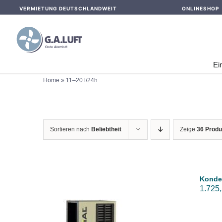
Skip
VERMIETUNG DEUTSCHLANDWEIT
ONLINESHOP
to
content
Ei
Home
»
11–20 l/24h
Sortieren nach
Beliebtheit
Zeige
36 Produ
Konden
1.725
IN DEN WARENKORB