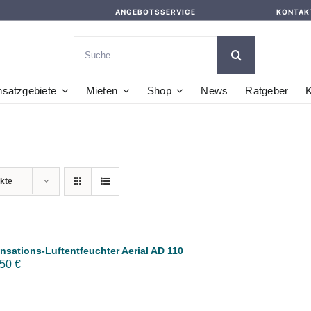
ANGEBOTSSERVICE
KONTAK
Suche
nach:
nsatzgebiete
Mieten
Shop
News
Ratgeber
K
kte
sations-Luftentfeuchter Aerial AD 110
,50
€