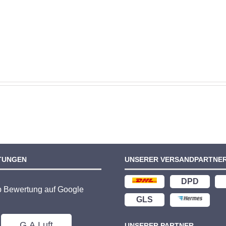
TUNGEN
UNSERER VERSANDPARTNE
DPD
p Bewertung auf Google
GLS
G.A.Luft
UNSERER PARTNER