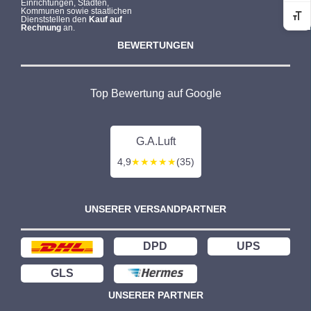
Einrichtungen, Städten,
Kommunen sowie staatlichen
Dienststellen den
Kauf auf
Sc
Rechnung
an.
BEWERTUNGEN
Top Bewertung auf Google
G.A.Luft
4,9
★★★★★
(35)
UNSERER VERSANDPARTNER
DPD
UPS
GLS
UNSERER PARTNER