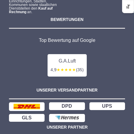
Einrichtungen, Städten,
Kommunen sowie staatlichen
Dienststellen den
Kauf auf
Sc
Rechnung
an.
BEWERTUNGEN
Top Bewertung auf Google
G.A.Luft
4,9
★★★★★
(35)
UNSERER VERSANDPARTNER
DPD
UPS
GLS
UNSERER PARTNER