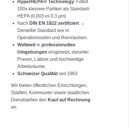
HyperHEPA® Technology
: Filtert
a
1
100x kleinere Partikel als Standard-
r
9
HEPA (0,003 vs 0,3 µm)
:
9
Nach
DIN EN 1822 zertifiziert
→
1
,
Derselbe Standard wie in
.
0
Operationssälen und Reinräumen.
3
0
Weltweit
in
professionellen
9
Umgebungen
eingesetzt, darunter
9
€
Praxen, Labore und hochwertige
,
.
Arbeitsräume.
0
Schweizer Qualität
seit 1963
0
Wir bieten öffentlichen Einrichtungen,
Städten, Kommunen sowie staatlichen
€
Dienststellen den
Kauf auf Rechnung
an.