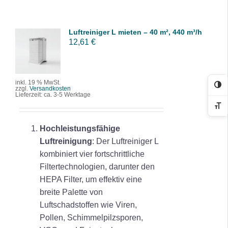
Luftreiniger L mieten – 40 m², 440 m³/h
IN DEN
12,61
€
WARENK
ORB
/
DETAILS
inkl. 19 % MwSt.
Ko
zzgl.
Versandkosten
Lieferzeit:
ca. 3-5 Werktage
Sc
Hochleistungsfähige
Luftreinigung
: Der Luftreiniger L
kombiniert vier fortschrittliche
Filtertechnologien, darunter den
HEPA Filter, um effektiv eine
breite Palette von
Luftschadstoffen wie Viren,
Pollen, Schimmelpilzsporen,