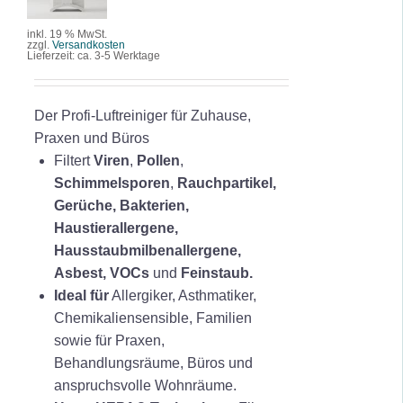
DETAILS
s
t
inkl. 19 % MwSt.
p
u
zzgl.
Versandkosten
Lieferzeit:
ca. 3-5 Werktage
r
e
ü
l
n
l
Der Profi-Luftreiniger für Zuhause,
g
e
Praxen und Büros
l
r
Filtert
Viren
,
Pollen
,
i
P
Schimmelsporen
,
Rauchpartikel,
c
r
Gerüche, Bakterien,
h
e
Haustierallergene,
e
i
Hausstaubmilbenallergene,
r
s
Asbest, VOCs
und
Feinstaub.
P
i
Ideal für
Allergiker, Asthmatiker,
r
s
Chemikaliensensible, Familien
e
t
sowie für Praxen,
i
:
Behandlungsräume, Büros und
s
1
anspruchsvolle Wohnräume.
w
.