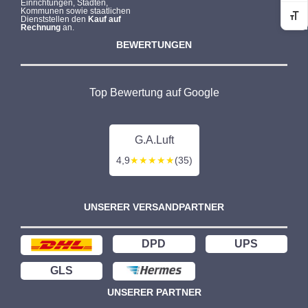
Einrichtungen, Städten,
Kommunen sowie staatlichen
Dienststellen den
Kauf auf
Sc
Rechnung
an.
BEWERTUNGEN
Top Bewertung auf Google
G.A.Luft
4,9
★★★★★
(35)
UNSERER VERSANDPARTNER
DPD
UPS
GLS
UNSERER PARTNER