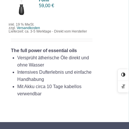
Form
WARENK
59,00
€
ORB
/
DETAILS
inkl. 19 % MwSt.
zzgl.
Versandkosten
Lieferzeit:
ca. 3-5 Werktage - Direkt vom Hersteller
The full power of essential oils
Versprüht ätherische Öle direkt und
ohne Wasser
Intensives Dufterlebnis und einfache
Ko
Handhabung
Mit Akku circa 10 Tage kabellos
Sc
verwendbar