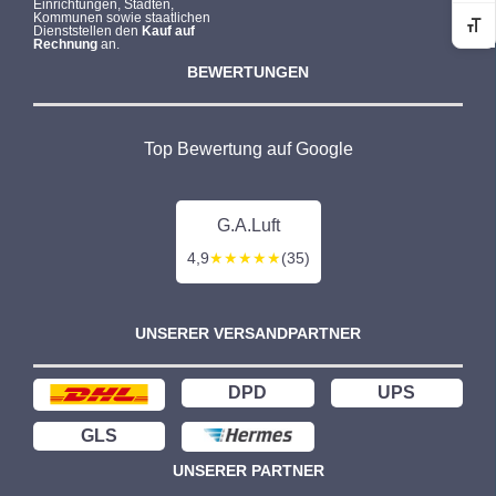
Einrichtungen, Städten,
Kommunen sowie staatlichen
Dienststellen den
Kauf auf
Sc
Rechnung
an.
BEWERTUNGEN
Top Bewertung auf Google
G.A.Luft
4,9
★★★★★
(35)
UNSERER VERSANDPARTNER
DPD
UPS
GLS
UNSERER PARTNER