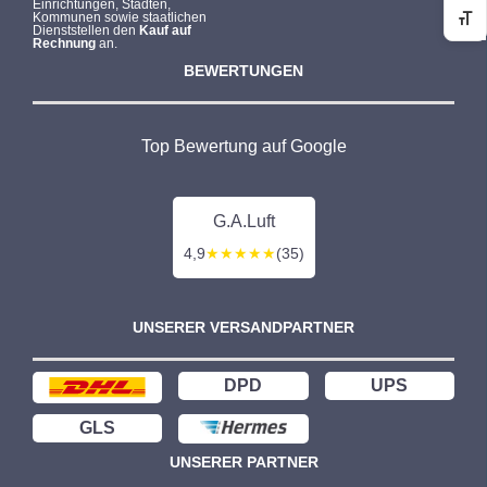
Einrichtungen, Städten,
Kommunen sowie staatlichen
Sc
Dienststellen den
Kauf auf
Rechnung
an.
BEWERTUNGEN
Top Bewertung auf Google
G.A.Luft
4,9
★★★★★
(35)
UNSERER VERSANDPARTNER
DPD
UPS
GLS
UNSERER PARTNER