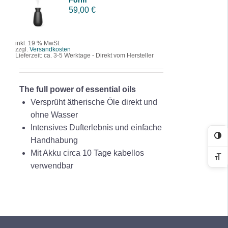
Form
WARENK
59,00
€
ORB
/
DETAILS
inkl. 19 % MwSt.
zzgl.
Versandkosten
Lieferzeit:
ca. 3-5 Werktage - Direkt vom Hersteller
The full power of essential oils
Versprüht ätherische Öle direkt und
ohne Wasser
Intensives Dufterlebnis und einfache
Ko
Handhabung
Mit Akku circa 10 Tage kabellos
Sc
verwendbar