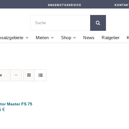
ANGEBOTSSERVICE
KONTAK
Suche
nach:
nsatzgebiete
Mieten
Shop
News
Ratgeber
K
te
ator Master FS 75
5
€