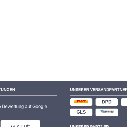
TUNGEN
UNSERER VERSANDPARTNE
DPD
p Bewertung auf Google
GLS
G.A.Luft
UNSERER PARTNER