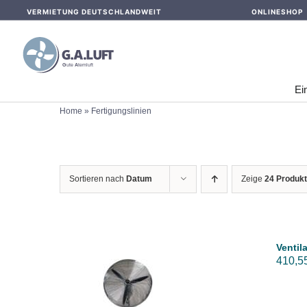
Skip
VERMIETUNG DEUTSCHLANDWEIT
ONLINESHOP
to
content
Ei
Home
»
Fertigungslinien
Sortieren nach
Datum
Zeige
24 Produk
Ventil
410,5
IN DEN WARENKORB