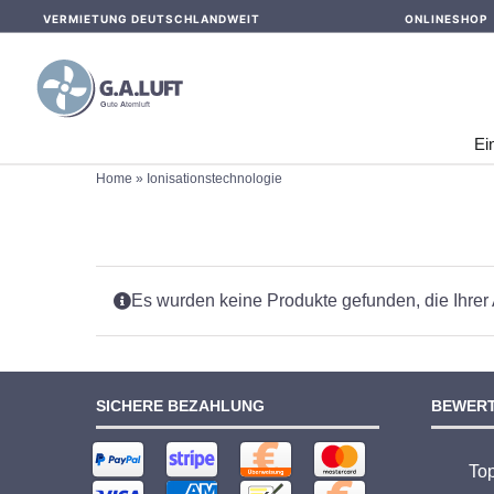
Skip
VERMIETUNG DEUTSCHLANDWEIT
ONLINESHOP
to
content
Ei
Home
»
Ionisationstechnologie
Es wurden keine Produkte gefunden, die Ihrer
SICHERE BEZAHLUNG
BEWER
To