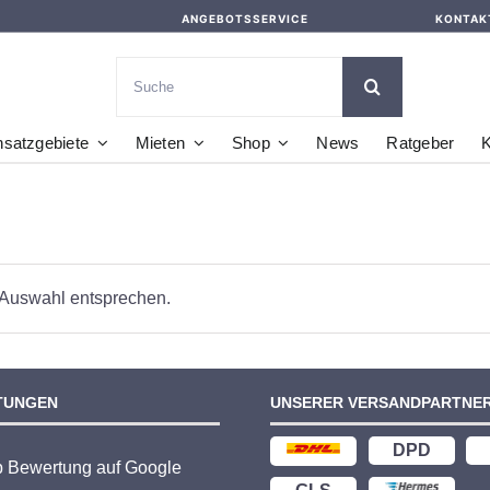
ANGEBOTSSERVICE
KONTAK
Suche
nach:
nsatzgebiete
Mieten
Shop
News
Ratgeber
K
 Auswahl entsprechen.
TUNGEN
UNSERER VERSANDPARTNE
DPD
p Bewertung auf Google