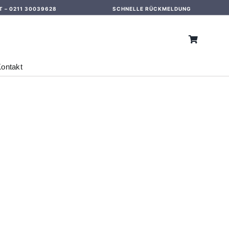
T –
0211 30039628
SCHNELLE RÜCKMELDUNG
ontakt