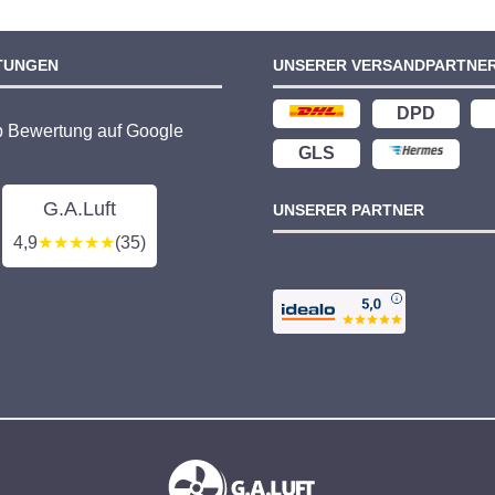
TUNGEN
UNSERER VERSANDPARTNE
DPD
p Bewertung auf Google
GLS
G.A.Luft
UNSERER PARTNER
4,9
★★★★★
(35)