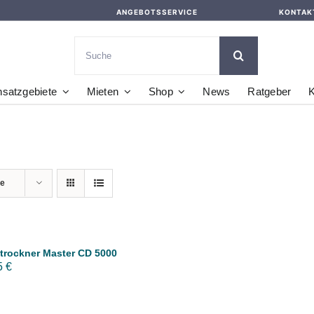
ANGEBOTSSERVICE
KONTAK
Suche
nach:
nsatzgebiete
Mieten
Shop
News
Ratgeber
K
te
trockner Master CD 5000
5
€