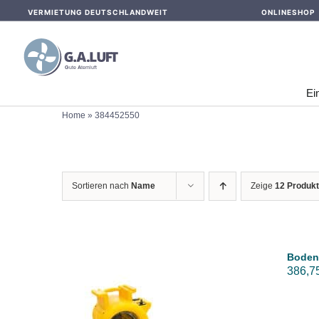
Skip
VERMIETUNG DEUTSCHLANDWEIT
ONLINESHOP
to
content
Ei
Home
»
384452550
Sortieren nach
Name
Zeige
12 Produk
Boden
386,7
IN DEN WARENKORB