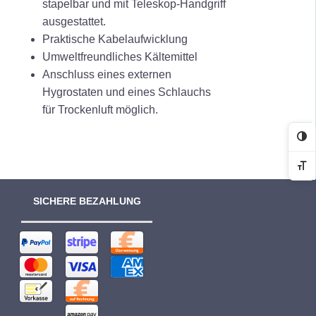
stapelbar und mit Teleskop-Handgriff
ausgestattet.
Praktische Kabelaufwicklung
Umweltfreundliches Kältemittel
Anschluss eines externen
Hygrostaten und eines Schlauchs
für Trockenluft möglich.
Ko
Sc
SICHERE BEZAHLUNG