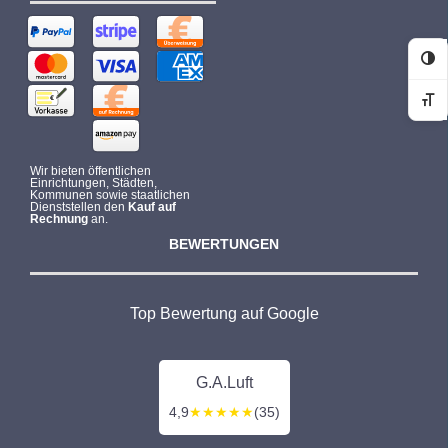
Ko
Sc
Wir bieten öffentlichen
Einrichtungen, Städten,
Kommunen sowie staatlichen
Dienststellen den
Kauf auf
Rechnung
an.
BEWERTUNGEN
Top Bewertung auf Google
G.A.Luft
4,9
★★★★★
(35)