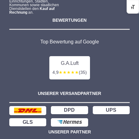
Einrichtungen, Städten,
Kommunen sowie staatlichen
Dienststellen den
Kauf auf
Sc
Rechnung
an.
BEWERTUNGEN
Top Bewertung auf Google
G.A.Luft
4,9
★★★★★
(35)
UNSERER VERSANDPARTNER
DPD
UPS
GLS
UNSERER PARTNER