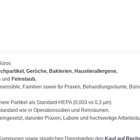
1.399,00 €
1.199,00 €.
Büros
chpartikel, Gerüche, Bakterien,
Haustierallergene,
s
und
Feinstaub.
ensensible, Familien sowie für Praxen, Behandlungsräume, Bür
leinere Partikel als Standard-HEPA (0,003 vs 0,3 µm)
tandard wie in Operationssälen und Reinräumen.
eingesetzt, darunter Praxen, Labore und hochwertige Arbeitsrä
, Kommunen sowie staatlichen Dienststellen den
Kauf auf Rech