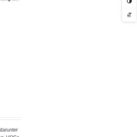
Kon
Sch
 darunter