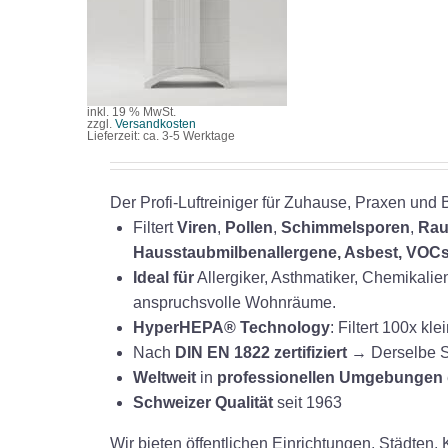
/
DETAILS
inkl. 19 % MwSt.
zzgl.
Versandkosten
Lieferzeit:
ca. 3-5 Werktage
Der Profi-Luftreiniger für Zuhause, Praxen und 
Filtert
Viren
,
Pollen
,
Schimmelsporen
,
Rau
Hausstaubmilbenallergene, Asbest, VOC
Ideal für
Allergiker, Asthmatiker, Chemikali
anspruchsvolle Wohnräume.
HyperHEPA® Technology
: Filtert 100x k
Nach
DIN EN 1822 zertifiziert
→ Derselbe S
Weltweit
in
professionellen Umgebungen
Schweizer Qualität
seit 1963
Wir bieten öffentlichen Einrichtungen, Städten