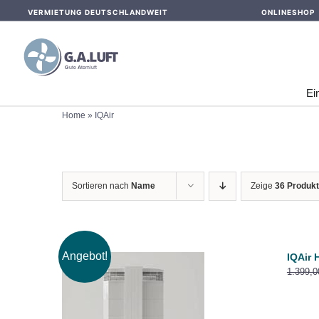
Skip
VERMIETUNG DEUTSCHLANDWEIT
ONLINESHOP
to
content
Ei
Home
»
IQAir
Sortieren nach
Name
Zeige
36 Produk
Angebot!
IQAir 
1.399,
IN DEN WARENKORB