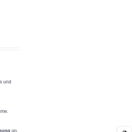
os und
ume.
nung
an.