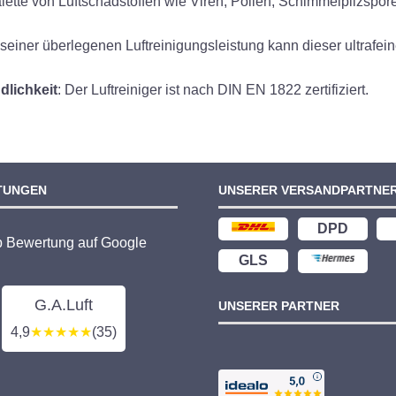
Palette von Luftschadstoffen wie Viren, Pollen, Schimmelpilzspo
t seiner überlegenen Luftreinigungsleistung kann dieser ultrafein
ndlichkeit
: Der Luftreiniger ist nach DIN EN 1822 zertifiziert.
TUNGEN
UNSERER VERSANDPARTNE
DPD
p Bewertung auf Google
GLS
G.A.Luft
UNSERER PARTNER
4,9
★★★★★
(35)