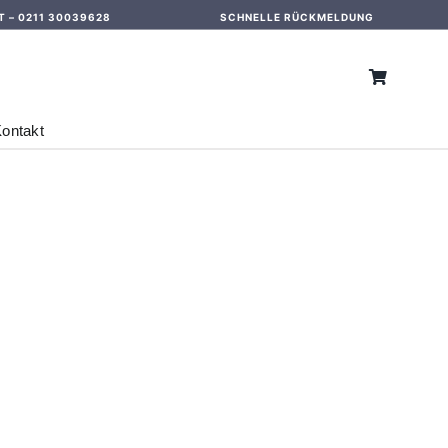
T –
0211 30039628
SCHNELLE RÜCKMELDUNG
ontakt