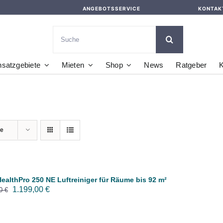
ANGEBOTSSERVICE
KONTAK
Suche
nach:
nsatzgebiete
Mieten
Shop
News
Ratgeber
K
te
HealthPro 250 NE Luftreiniger für Räume bis 92 m²
Ursprünglicher
Aktueller
1.199,00
€
00
€
Preis
Preis
war:
ist: