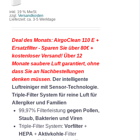
DETAILS
r
k
s
t
inkl. 19 % MwSt.
zzgl.
Versandkosten
p
u
Lieferzeit:
ca. 3-5 Werktage
r
e
ü
l
Deal des Monats: AirgoClean 110 E +
n
l
Ersatzfilter - Sparen Sie über 80€ +
g
e
kostenloser Versand! Über 12
l
r
Monate saubere Luft garantiert, ohne
i
P
dass Sie an Nachbestellungen
c
r
denken müssen.
Der intelligente
h
e
Luftreiniger mit Sensor-Technologie.
e
i
Triple-Filter System für reine Luft für
r
s
Allergiker und Familien
P
i
99,97% Filterleistung
gegen Pollen,
r
s
Staub, Bakterien und Viren
e
t
Triple-Filter System:
Vorfilter
+
i
:
HEPA
+
Aktivkohle
-Filter
s
1