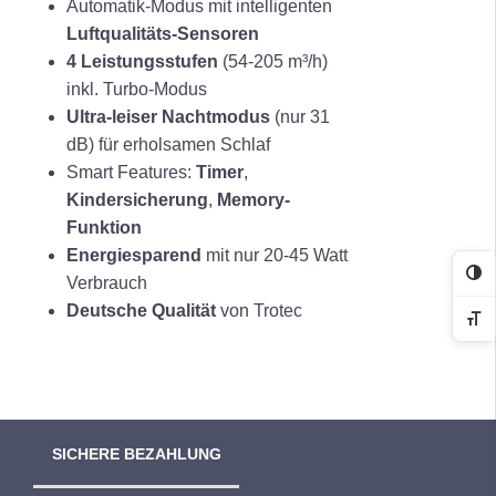
Automatik-Modus mit intelligenten
w
0
Luftqualitäts-Sensoren
a
2
4 Leistungsstufen
(54-205 m³/h)
r
,
inkl. Turbo-Modus
:
9
Ultra-leiser Nachtmodus
(nur 31
1
9
dB) für erholsamen Schlaf
4
Smart Features:
Timer
,
9
€
Kindersicherung
,
Memory-
,
.
Funktion
9
Energiesparend
mit nur 20-45 Watt
9
Ko
Verbrauch
Deutsche Qualität
von Trotec
€
Sc
SICHERE BEZAHLUNG