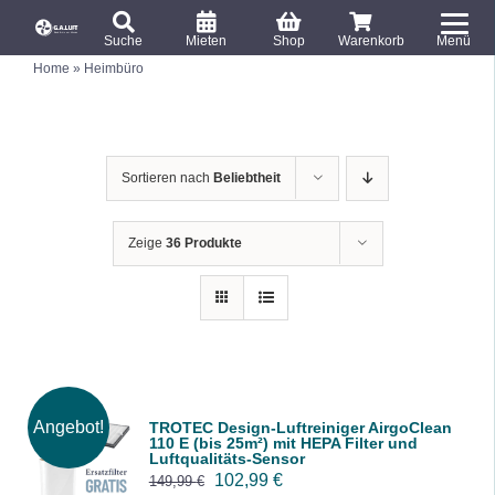
S
T
k
Suche
Mieten
Shop
Warenkorb
Menü
o
S
i
Home
»
Heimbüro
u
g
c
p
g
h
e
t
l
n
o
a
e
c
c
Sortieren nach
Beliebtheit
h
N
:
o
a
n
v
Zeige
36 Produkte
i
t
g
e
a
n
t
t
i
o
n
Angebot!
TROTEC Design-Luftreiniger AirgoClean
IN DEN
110 E (bis 25m²) mit HEPA Filter und
Luftqualitäts-Sensor
WARENK
U
A
102,99
€
149,99
€
ORB
/