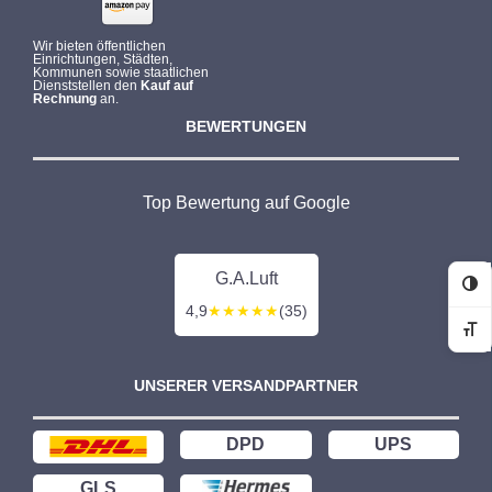
Wir bieten öffentlichen
Einrichtungen, Städten,
Kommunen sowie staatlichen
Dienststellen den
Kauf auf
Rechnung
an.
BEWERTUNGEN
Top Bewertung auf Google
G.A.Luft
Ko
4,9
★★★★★
(35)
Sc
UNSERER VERSANDPARTNER
DPD
UPS
GLS