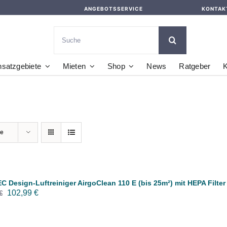
ANGEBOTSSERVICE
KONTAK
Suche
nach:
nsatzgebiete
Mieten
Shop
News
Ratgeber
K
te
 Design-Luftreiniger AirgoClean 110 E (bis 25m²) mit HEPA Filter
Ursprünglicher
Aktueller
102,99
€
€
Preis
Preis
war:
ist: