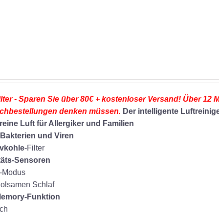
149,99 €
102,99 €.
ilter - Sparen Sie über 80€ + kostenloser Versand! Über 12 
Nachbestellungen denken müssen.
Der intelligente Luftreinig
reine Luft für Allergiker und Familien
 Bakterien und Viren
ivkohle
-Filter
täts-Sensoren
o-Modus
rholsamen Schlaf
emory-Funktion
uch