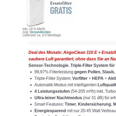
/
DETAILS
inkl. 19 % MwSt.
zzgl.
Versandkosten
Lieferzeit:
ca. 3-5 Werktage
Deal des Monats: AirgoClean 110 E + Ersatzf
saubere Luft garantiert, ohne dass Sie an 
Sensor-Technologie. Triple-Filter System für 
99,97% Filterleistung
gegen Pollen, Staub,
Triple-Filter System:
Vorfilter
+
HEPA
+
Akt
Automatik-Modus mit intelligenten
Luftquali
4 Leistungsstufen
(54-205 m³/h) inkl. Turb
Ultra-leiser Nachtmodus
(nur 31 dB) für e
Smart Features:
Timer
,
Kindersicherung
,
M
Energiesparend
mit nur 20-45 Watt Verbra