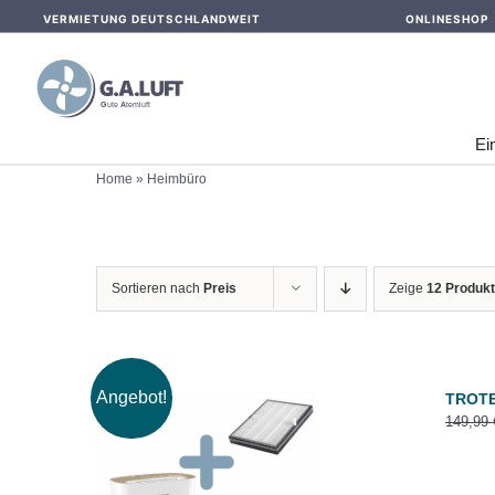
Skip
VERMIETUNG DEUTSCHLANDWEIT
ONLINESHOP
to
content
Ei
Home
»
Heimbüro
Sortieren nach
Preis
Zeige
12 Produk
Angebot!
TROTEC
149,99
IN DEN WARENKORB