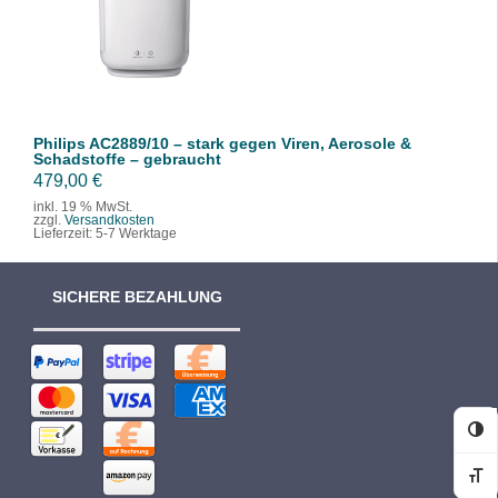
/
DETAILS
Philips AC2889/10 – stark gegen Viren, Aerosole &
Schadstoffe – gebraucht
479,00
€
inkl. 19 % MwSt.
zzgl.
Versandkosten
Lieferzeit:
5-7 Werktage
SICHERE BEZAHLUNG
Ko
Sc