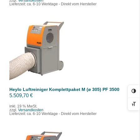
zzgl.
Versandkosten
Lieferzeit:
ca. 6-10 Werktage - Direkt vom Hersteller
IN DEN WARENKORB
/
DETAILS
Heylo Luftreiniger Komplettpaket M (ø 305) PF 3500
Ko
5.509,70
€
Sc
inkl. 19 % MwSt.
zzgl.
Versandkosten
Lieferzeit:
ca. 6-10 Werktage - Direkt vom Hersteller