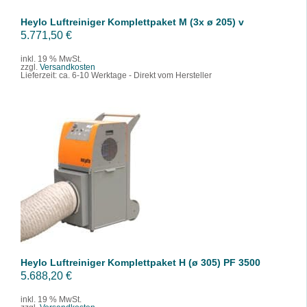
Heylo Luftreiniger Komplettpaket M (3x ø 205) v
5.771,50
€
inkl. 19 % MwSt.
zzgl.
Versandkosten
Lieferzeit:
ca. 6-10 Werktage - Direkt vom Hersteller
IN DEN WARENKORB
/
DETAILS
Heylo Luftreiniger Komplettpaket H (ø 305) PF 3500
5.688,20
€
inkl. 19 % MwSt.