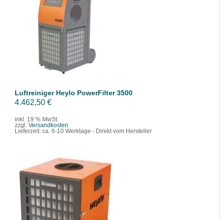
IN DEN WARENKORB
/
DETAILS
Luftreiniger Heylo PowerFilter 3500
4.462,50
€
inkl. 19 % MwSt.
zzgl.
Versandkosten
Lieferzeit:
ca. 6-10 Werktage - Direkt vom Hersteller
IN DEN WARENKORB
/
DETAILS