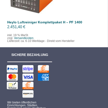
Heylo Luftreiniger Komplettpaket H – PF 1400
2.451,40
€
inkl. 19 % MwSt.
zzgl.
Versandkosten
Lieferzeit:
ca. 6-10 Werktage - Direkt vom Hersteller
SICHERE BEZAHLUNG
Wir bieten öffentlichen
Einrichtungen, Städten,