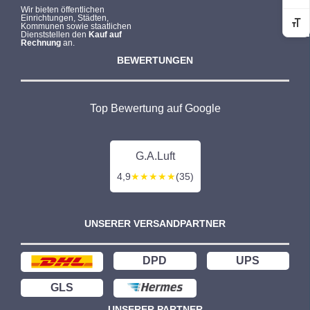
Wir bieten öffentlichen
Einrichtungen, Städten,
Kommunen sowie staatlichen
Sc
Dienststellen den
Kauf auf
Rechnung
an.
BEWERTUNGEN
Top Bewertung auf Google
G.A.Luft
4,9
★★★★★
(35)
UNSERER VERSANDPARTNER
DPD
UPS
GLS
UNSERER PARTNER