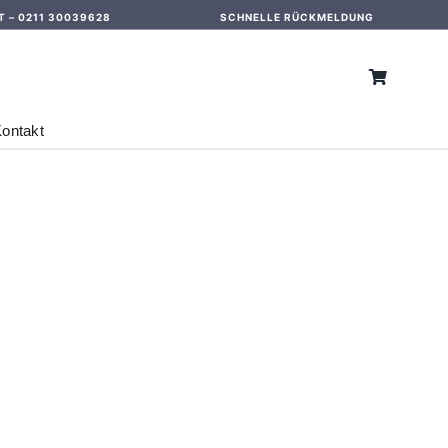
T –
0211 30039628
SCHNELLE RÜCKMELDUNG
ontakt