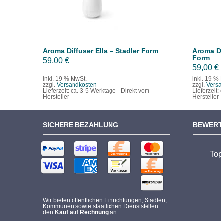
Aroma Diffuser Ella – Stadler Form
Aroma Di
Form
59,00
€
59,00
€
inkl. 19 % MwSt.
inkl. 19 %
zzgl.
Versandkosten
zzgl.
Vers
Lieferzeit:
ca. 3-5 Werktage - Direkt vom
Lieferzeit:
Hersteller
Hersteller
SICHERE BEZAHLUNG
BEWER
To
Wir bieten öffentlichen Einrichtungen, Städten,
Kommunen sowie staatlichen Dienststellen
den
Kauf auf Rechnung
an.