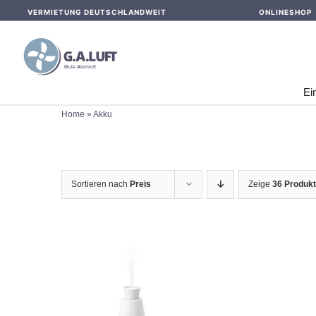
Skip
VERMIETUNG DEUTSCHLANDWEIT
ONLINESHOP
to
content
Ei
Home
»
Akku
Sortieren nach
Preis
Zeige
36 Produk
IN DEN WARENKORB
IN 
/
DETAILS