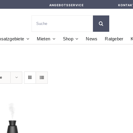
ANGEBOTSSERVICE
KONTAK
Suche
nach:
nsatzgebiete
Mieten
Shop
News
Ratgeber
K
te
DEN WARENKORB
/
DETAILS