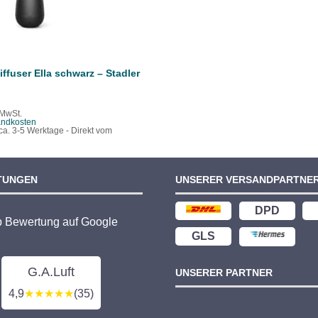
ffuser Ella schwarz – Stadler
 MwSt.
andkosten
ca. 3-5 Werktage - Direkt vom
TUNGEN
UNSERER VERSANDPARTNE
DPD
p Bewertung auf Google
GLS
G.A.Luft
UNSERER PARTNER
4,9
★★★★★
(35)