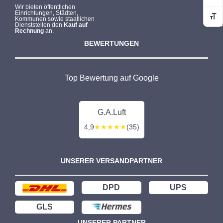
Wir bieten öffentlichen
Einrichtungen, Städten,
Kommunen sowie staatlichen
Sc
Dienststellen den
Kauf auf
Rechnung
an.
BEWERTUNGEN
Top Bewertung auf Google
G.A.Luft
4,9
★★★★★
(35)
UNSERER VERSANDPARTNER
DPD
UPS
GLS
UNSERER PARTNER