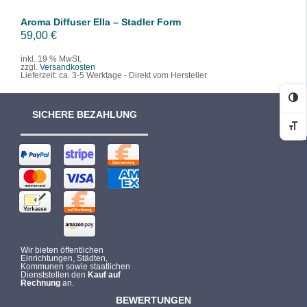
Aroma Diffuser Ella – Stadler Form
59,00
€
inkl. 19 % MwSt.
zzgl.
Versandkosten
Lieferzeit:
ca. 3-5 Werktage - Direkt vom Hersteller
Ko
SICHERE BEZAHLUNG
Sc
Wir bieten öffentlichen
Einrichtungen, Städten,
Kommunen sowie staatlichen
Dienststellen den
Kauf auf
Rechnung
an.
BEWERTUNGEN