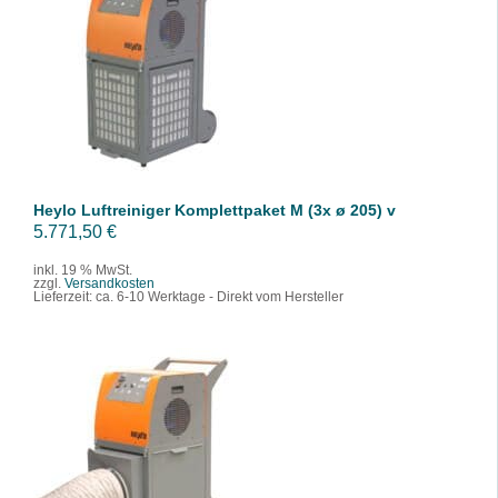
IN DEN WARENKORB
/
DETAILS
Heylo Luftreiniger Komplettpaket M (3x ø 205) v
5.771,50
€
inkl. 19 % MwSt.
zzgl.
Versandkosten
Lieferzeit:
ca. 6-10 Werktage - Direkt vom Hersteller
IN DEN WARENKORB
/
DETAILS