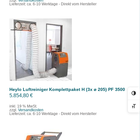
zzgl.
Versandkosten
Lieferzeit:
ca. 6-10 Werktage - Direkt vom Hersteller
IN DEN WARENKORB
/
DETAILS
Heylo Luftreiniger Komplettpaket H (3x ø 205) PF 3500
5.854,80
€
Ko
inkl. 19 % MwSt.
Sc
zzgl.
Versandkosten
Lieferzeit:
ca. 6-10 Werktage - Direkt vom Hersteller