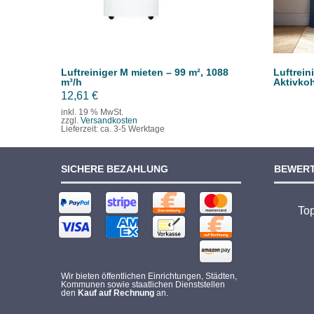
Luftreiniger M mieten – 99 m², 1088
Luftrein
m³/h
Aktivkoh
12,61
€
inkl. 19 % MwSt.
zzgl.
Versandkosten
Lieferzeit:
ca. 3-5 Werktage
SICHERE BEZAHLUNG
BEWER
To
Wir bieten öffentlichen Einrichtungen, Städten,
Kommunen sowie staatlichen Dienststellen
den
Kauf auf Rechnung
an.