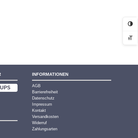
Kon
Sch
R
INFORMATIONEN
AGB
UPS
Barrierefreiheit
Datenschutz
Impressum
Kontakt
Versandkosten
Widerruf
Zahlungsarten