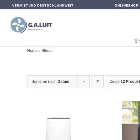
Skip
VERMIETUNG DEUTSCHLANDWEIT
ONLINESHOP
to
content
Ei
Home
»
Blueair
Sortieren nach
Datum
Zeige
12 Produk
IN DEN WARENKORB
/
DETAILS