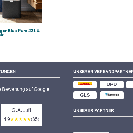
iger Blue Pure 221 &
le
TUNGEN
UNSERER VERSANDPARTNE
DPD
p Bewertung auf Google
GLS
G.A.Luft
UNSERER PARTNER
4,9
★★★★★
(35)