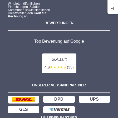
Wir bieten öffentlichen
Einrichtungen, Städten,
Kommunen sowie staatlichen
Sc
Dienststellen den
Kauf auf
Rechnung
an.
BEWERTUNGEN
Top Bewertung auf Google
G.A.Luft
4,9
★★★★★
(35)
UNSERER VERSANDPARTNER
DPD
UPS
GLS
UNSERER PARTNER