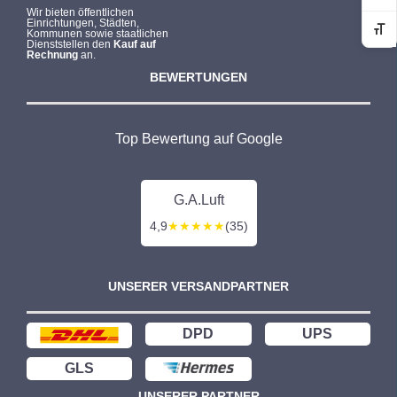
Wir bieten öffentlichen
Einrichtungen, Städten,
Kommunen sowie staatlichen
Sc
Dienststellen den
Kauf auf
Rechnung
an.
BEWERTUNGEN
Top Bewertung auf Google
G.A.Luft
4,9
★★★★★
(35)
UNSERER VERSANDPARTNER
DPD
UPS
GLS
UNSERER PARTNER