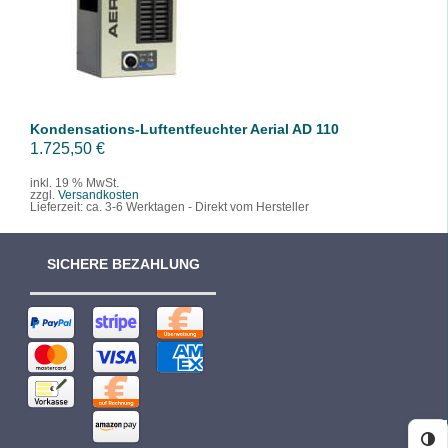
/
DETAILS
Kondensations-Luftentfeuchter Aerial AD 110
1.725,50
€
inkl. 19 % MwSt.
zzgl.
Versandkosten
Lieferzeit:
ca. 3-6 Werktagen - Direkt vom Hersteller
SICHERE BEZAHLUNG
Ko