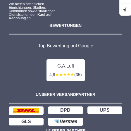
Wir bieten öffentlichen
Einrichtungen, Städten,
Kommunen sowie staatlichen
Sc
Dienststellen den
Kauf auf
Rechnung
an.
BEWERTUNGEN
Top Bewertung auf Google
G.A.Luft
4,9
★★★★★
(35)
UNSERER VERSANDPARTNER
DPD
UPS
GLS
UNSERER PARTNER